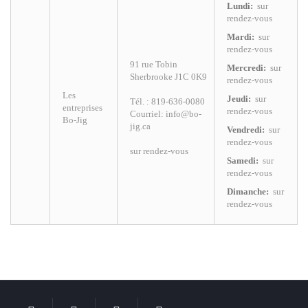
Lundi:
sur
rendez-vous
Mardi:
sur
rendez-vous
91 rue Tobin
Mercredi:
sur
Sherbrooke
J1C 0K9
rendez-vous
Les
Jeudi:
sur
Tél. : 819-636-0080
entreprises
rendez-vous
Courriel: info@bo-
Bo-Jig
jig.ca
Vendredi:
sur
rendez-vous
sur rendez-vous
Samedi:
sur
rendez-vous
Dimanche:
sur
rendez-vous